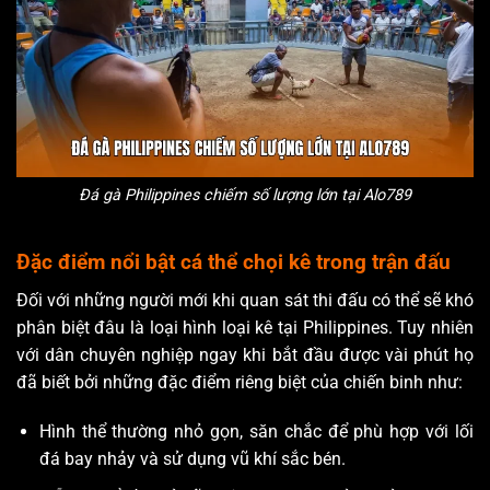
Đá gà Philippines chiếm số lượng lớn tại Alo789
Đặc điểm nổi bật cá thể chọi kê trong trận đấu
Đối với những người mới khi quan sát thi đấu có thể sẽ khó
phân biệt đâu là loại hình loại kê tại Philippines. Tuy nhiên
với dân chuyên nghiệp ngay khi bắt đầu được vài phút họ
đã biết bởi những đặc điểm riêng biệt của chiến binh như:
Hình thể thường nhỏ gọn, săn chắc để phù hợp với lối
đá bay nhảy và sử dụng vũ khí sắc bén.