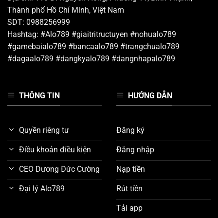
Thành phố Hồ Chí Minh, Việt Nam
SDT: 0988256999
Hashtag: #Alo789 #giaitritructuyen #nohualo789
#gamebaialo789 #bancaalo789 #trangchualo789
#dagaalo789 #dangkyalo789 #dangnhapalo789
THÔNG TIN
HƯỚNG DẪN
Quyền riêng tư
Đăng ký
Điều khoản điều kiện
Đăng nhập
CEO Dương Đức Cường
Nạp tiền
Đại lý Alo789
Rút tiền
Tải app