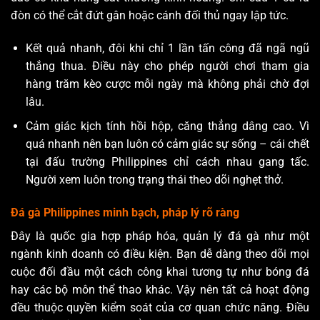
đòn có thể cắt đứt gân hoặc cánh đối thủ ngay lập tức.
Kết quả nhanh, đôi khi chỉ 1 lần tấn công đã ngã ngũ
thắng thua. Điều này cho phép người chơi tham gia
hàng trăm kèo cược mỗi ngày mà không phải chờ đợi
lâu.
Cảm giác kịch tính hồi hộp, căng thẳng dâng cao. Vì
quá nhanh nên bạn luôn có cảm giác sự sống – cái chết
tại đấu trường Philippines chỉ cách nhau gang tấc.
Người xem luôn trong trạng thái theo dõi nghẹt thở.
Đá gà Philippines minh bạch, pháp lý rõ ràng
Đây là quốc gia hợp pháp hóa, quản lý đá gà như một
ngành kinh doanh có điều kiện. Bạn dễ dàng theo dõi mọi
cuộc đối đầu một cách công khai tương tự như bóng đá
hay các bộ môn thể thao khác. Vậy nên tất cả hoạt động
đều thuộc quyền kiểm soát của cơ quan chức năng. Điều