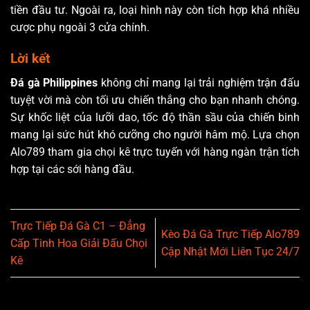
tiền đầu tư. Ngoài ra, loại hình này còn tích hợp khá nhiều
cược phụ ngoài 3 cửa chính.
Lời kết
Đá gà Philippines
không chỉ mang lại trải nghiệm trận đấu
tuyệt vời mà còn tối ưu chiến thắng cho bạn nhanh chóng.
Sự khốc liệt của lưỡi dao, tốc độ thần sầu của chiến binh
mang lại sức hút khó cưỡng cho người hâm mộ. Lựa chọn
Alo789 tham gia chọi kê trực tuyến với hàng ngàn trận tích
hợp tại các sới hàng đầu.
Trực Tiếp Đá Gà C1 – Đẳng
Kèo Đá Gà Trực Tiếp Alo789
Cấp Tinh Hoa Giải Đấu Chọi
Cập Nhật Mới Liên Tục 24/7
Kê