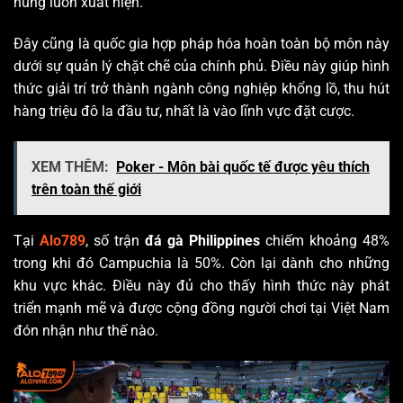
hùng luôn xuất hiện.
Đây cũng là quốc gia hợp pháp hóa hoàn toàn bộ môn này
dưới sự quản lý chặt chẽ của chính phủ. Điều này giúp hình
thức giải trí trở thành ngành công nghiệp khổng lồ, thu hút
hàng triệu đô la đầu tư, nhất là vào lĩnh vực đặt cược.
XEM THÊM:
Poker - Môn bài quốc tế được yêu thích
trên toàn thế giới
Tại
Alo789
, số trận
đá gà Philippines
chiếm khoảng 48%
trong khi đó Campuchia là 50%. Còn lại dành cho những
khu vực khác. Điều này đủ cho thấy hình thức này phát
triển mạnh mẽ và được cộng đồng người chơi tại Việt Nam
đón nhận như thế nào.