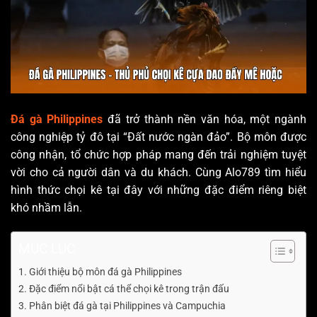
Đá gà Philippines
đã trở thành nền văn hóa, một ngành
công nghiệp tỷ đô tại “Đất nước ngàn đảo”. Bộ môn được
công nhận, tổ chức hợp pháp mang đến trải nghiệm tuyệt
vời cho cả người dân và du khách. Cùng Alo789 tìm hiểu
hình thức chọi kê tại đây với những đặc điểm riêng biệt
khó nhầm lẫn.
MỤC LỤC
Giới thiệu bộ môn đá gà Philippines
Đặc điểm nổi bật cá thể chọi kê trong trận đấu
Phân biệt đá gà tại Philippines và Campuchia