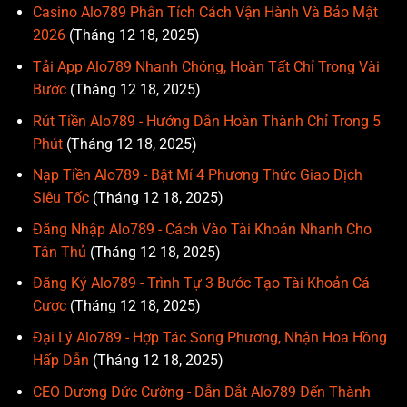
Casino Alo789 Phân Tích Cách Vận Hành Và Bảo Mật
2026
(Tháng 12 18, 2025)
Tải App Alo789 Nhanh Chóng, Hoàn Tất Chỉ Trong Vài
Bước
(Tháng 12 18, 2025)
Rút Tiền Alo789 - Hướng Dẫn Hoàn Thành Chỉ Trong 5
Phút
(Tháng 12 18, 2025)
Nạp Tiền Alo789 - Bật Mí 4 Phương Thức Giao Dịch
Siêu Tốc
(Tháng 12 18, 2025)
Đăng Nhập Alo789 - Cách Vào Tài Khoản Nhanh Cho
Tân Thủ
(Tháng 12 18, 2025)
Đăng Ký Alo789 - Trình Tự 3 Bước Tạo Tài Khoản Cá
Cược
(Tháng 12 18, 2025)
Đại Lý Alo789 - Hợp Tác Song Phương, Nhận Hoa Hồng
Hấp Dẫn
(Tháng 12 18, 2025)
CEO Dương Đức Cường - Dẫn Dắt Alo789 Đến Thành