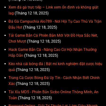
Xem đá gà trực tiếp – Link xem ổn định và không giật
lag
(Tháng 12 18, 2025)
Đá Gà Campuchia Alo789 - Nơi Hội Tụ Cao Thủ Và Trận
Đấu Hot
(Tháng 12 18, 2025)
Tải Game Bắn Cá Phiên Bản Mới Với Đồ Họa Sắc Nét,
Chơi Mượt
(Tháng 12 18, 2025)
Hack Game Bắn Cá - Nâng Cao Cơ Hội Nhận Thưởng
Hấp Dẫn
(Tháng 12 18, 2025)
Kèo nhà cái bóng đá | Bật mí kinh nghiệm đặt cược hiệu
quả
(Tháng 12 18, 2025)
Trang Cá Cược Bóng Đá Uy Tín - Cách Nhận Biết Chính
Xác
(Tháng 12 18, 2025)
Tài Xỉu MD5 - Phiên Bản Sicbo Online Thông Minh, An
Toàn
(Tháng 12 18, 2025)
Baccarat Online - Giải Trí Thuận Lợi, Làm Giàu Nhanh