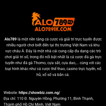
Alo789
là một nền tảng cá cược và giải trí trực tuyến được
nhiều người chơi biết đến tại thị trường Việt Nam và khu
vực châu Á. Đây là một nhà cái cung cấp đa dạng các trò
chơi giải trí số, trong đó nổi bật nhất là cá cược đá gà trực
tuyến như đá gà Thomo, cựa sắt, cựa dao,... cùng với các
loại hình khác như cá cược thể thao, casino trực tuyến, nổ
hũ, xổ số và bắn cá.
Website:
https://showbiz.com.ng/
Địa chỉ: 110 Đ. Nguyên Hồng, Phường 11, Bình Thạnh,
Thành phố Hồ Chí Minh, Việt Nam