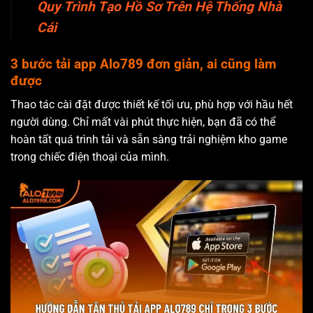
Quy Trình Tạo Hồ Sơ Trên Hệ Thống Nhà
Cái
3 bước tải app Alo789 đơn giản, ai cũng làm
được
Thao tác cài đặt được thiết kế tối ưu, phù hợp với hầu hết
người dùng. Chỉ mất vài phút thực hiện, bạn đã có thể
hoàn tất quá trình tải và sẵn sàng trải nghiệm kho game
trong chiếc điện thoại của mình.