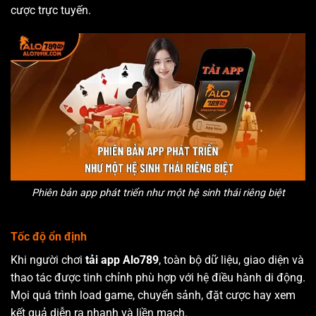
cược trực tuyến.
Phiên bản app phát triển như một hệ sinh thái riêng biệt
Tốc độ ổn định
Khi người chơi
tải app Alo789
, toàn bộ dữ liệu, giao diện và
thao tác được tinh chỉnh phù hợp với hệ điều hành di động.
Mọi quá trình load game, chuyển sảnh, đặt cược hay xem
kết quả diễn ra nhanh và liền mạch.