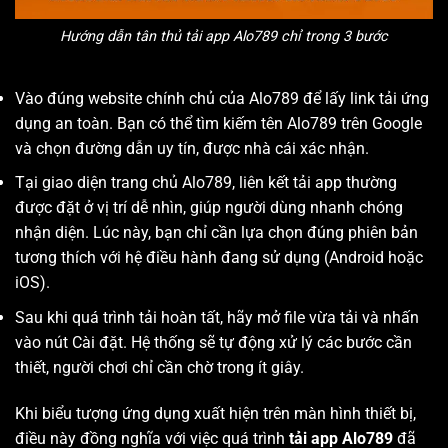
Hướng dẫn tân thủ tải app Alo789 chỉ trong 3 bước
Vào đúng website chính chủ của Alo789 để lấy link tải ứng
dụng an toàn. Bạn có thể tìm kiếm tên Alo789 trên Google
và chọn đường dẫn uy tín, được nhà cái xác nhận.
Tại giao diện trang chủ Alo789, liên kết tải app thường
được đặt ở vị trí dễ nhìn, giúp người dùng nhanh chóng
nhận diện. Lúc này, bạn chỉ cần lựa chọn đúng phiên bản
tương thích với hệ điều hành đang sử dụng (Android hoặc
iOS).
Sau khi quá trình tải hoàn tất, hãy mở file vừa tải và nhấn
vào nút Cài đặt. Hệ thống sẽ tự động xử lý các bước cần
thiết, người chơi chỉ cần chờ trong ít giây.
Khi biểu tượng ứng dụng xuất hiện trên màn hình thiết bị,
điều này đồng nghĩa với việc quá trình
tải app Alo789
đã