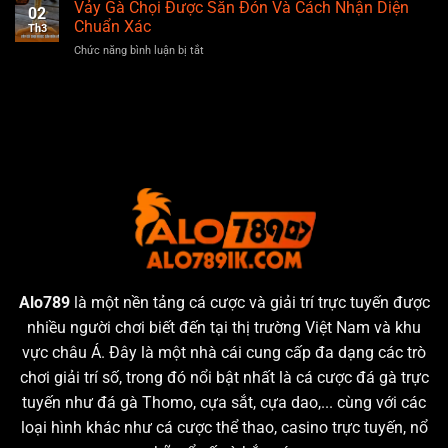
Gà
Vảy Gà Chọi Được Săn Đón Và Cách Nhận Diện
Những
Kịch
02
Mỹ
Trận
Chuẩn Xác
Tính
Th3
–
Chiến
Chức năng bình luận bị tắt
ở
Tận
Kinh
Vảy
Hưởng
Điển
Gà
Loạt
Tại
Chọi
Trận
Alo789
Được
Đấu
Săn
Kinh
Đón
Điển
Và
Mỗi
Cách
Ngày
Nhận
Diện
Chuẩn
Xác
Alo789
là một nền tảng cá cược và giải trí trực tuyến được
nhiều người chơi biết đến tại thị trường Việt Nam và khu
vực châu Á. Đây là một nhà cái cung cấp đa dạng các trò
chơi giải trí số, trong đó nổi bật nhất là cá cược đá gà trực
tuyến như đá gà Thomo, cựa sắt, cựa dao,... cùng với các
loại hình khác như cá cược thể thao, casino trực tuyến, nổ