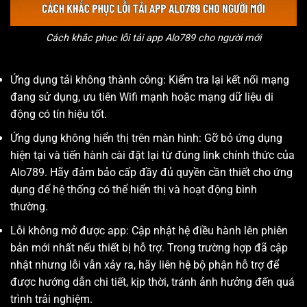
Cách khắc phục lỗi tải app Alo789 cho người mới
Ứng dụng tải không thành công: Kiểm tra lại kết nối mạng
đang sử dụng, ưu tiên Wifi mạnh hoặc mạng dữ liệu di
động có tín hiệu tốt.
Ứng dụng không hiển thị trên màn hình: Gỡ bỏ ứng dụng
hiện tại và tiến hành cài đặt lại từ đúng link chính thức của
Alo789. Hãy đảm bảo cấp đầy đủ quyền cần thiết cho ứng
dụng để hệ thống có thể hiển thị và hoạt động bình
thường.
Lỗi không mở được app: Cập nhật hệ điều hành lên phiên
bản mới nhất nếu thiết bị hỗ trợ. Trong trường hợp đã cập
nhật nhưng lỗi vẫn xảy ra, hãy liên hệ bộ phận hỗ trợ để
được hướng dẫn chi tiết, kịp thời, tránh ảnh hưởng đến quá
trình trải nghiệm.