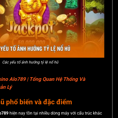
Các yếu tố ảnh hưởng tỷ lệ nổ hũ
ino Alo789 | Tổng Quan Hệ Thống Và
ản Lý
ũ phổ biến và đặc điểm
o789
hiện nay tồn tại nhiều dòng máy với cấu trúc khác