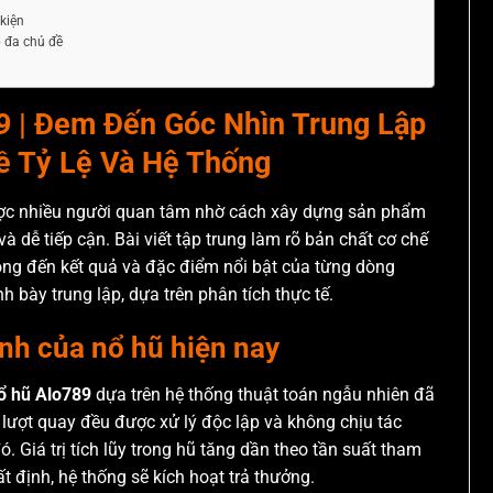
kiện
 đa chủ đề
9 | Đem Đến Góc Nhìn Trung Lập
ề Tỷ Lệ Và Hệ Thống
c nhiều người quan tâm nhờ cách xây dựng sản phẩm
 dễ tiếp cận. Bài viết tập trung làm rõ bản chất cơ chế
động đến kết quả và đặc điểm nổi bật của từng dòng
h bày trung lập, dựa trên phân tích thực tế.
nh của nổ hũ hiện nay
ổ hũ Alo789
dựa trên hệ thống thuật toán ngẫu nhiên đã
 lượt quay đều được xử lý độc lập và không chịu tác
ó. Giá trị tích lũy trong hũ tăng dần theo tần suất tham
t định, hệ thống sẽ kích hoạt trả thưởng.