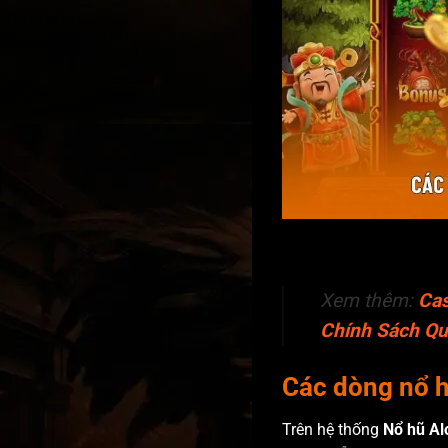
Xem thêm:
Cas
Chính Sách Qu
Các dòng nổ h
Trên hệ thống
Nổ hũ Al