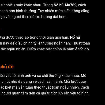
rị từ nhiều máy khác nhau. Trong
Nổ hũ Alo789
, cách
nhanh hơn bình thường. Tuy nhiên mức biến động cũng
hợp với người theo dõi xu hướng dài hơn.
n
ng được thiết lập trong thời gian giới hạn.
Nổ hũ
 này để điều chỉnh tỷ lệ thưởng ngắn hạn. Thuật toán
tắc ngẫu nhiên. Điểm khác biệt chính là nằm ở tốc độ
 chủ đề
hiều yếu tố hình ảnh và cơ chế thưởng khác nhau. Mô
thu hút nhờ đa dạng về cách vận hành. Mỗi lượt quay
hác biệt mà vẫn tuân theo thuật toán ngẫu nhiên. Cách
 người quan tâm đến cả giá trị tích lũy lẫn yếu tố hình