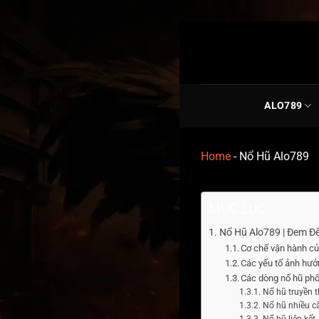
Bỏ
qua
nội
dung
ALO789
Home
-
Nổ Hũ Alo789
MỤC LỤC
Nổ Hũ Alo789 | Đem Đ
Cơ chế vận hành củ
Các yếu tố ảnh hưởn
Các dòng nổ hũ phổ
Nổ hũ truyền 
Nổ hũ nhiều c