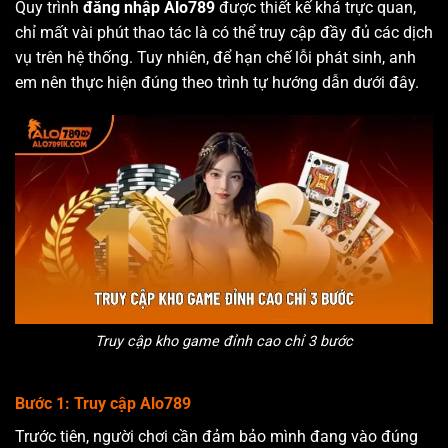
Quy trình
đăng nhập Alo789
được thiết kế khá trực quan,
chỉ mất vài phút thao tác là có thể truy cập đầy đủ các dịch
vụ trên hệ thống. Tuy nhiên, để hạn chế lỗi phát sinh, anh
em nên thực hiện đúng theo trình tự hướng dẫn dưới đây.
Truy cập kho game đỉnh cao chỉ 3 bước
Bước 1: Truy cập Alo789
Trước tiên, người chơi cần đảm bảo mình đang vào đúng