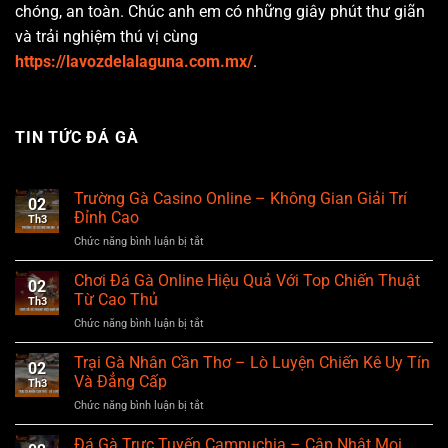
chóng, an toàn. Chúc anh em có những giây phút thư giãn
và trải nghiệm thú vị cùng
https://lavozdelalaguna.com.mx/
.
TIN TỨC ĐÁ GÀ
Trường Gà Casino Online – Không Gian Giải Trí
02
Đỉnh Cao
Th3
Chức năng bình luận bị tắt
ở
Trường
Gà
Chơi Đá Gà Online Hiệu Quả Với Top Chiến Thuật
02
Casino
Từ Cao Thủ
Th3
Online
Chức năng bình luận bị tắt
ở
–
Chơi
Không
Đá
Trại Gà Nhân Cần Thơ – Lò Luyện Chiến Kê Uy Tín
Gian
02
Gà
Giải
Và Đẳng Cấp
Th3
Online
Trí
Chức năng bình luận bị tắt
ở
Hiệu
Đỉnh
Trại
Quả
Cao
Gà
Đá Gà Trực Tuyến Campuchia – Cập Nhật Mọi
Với