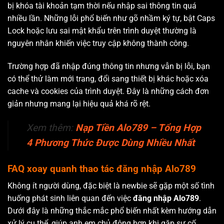
bị khóa tài khoản tạm thời nếu nhập sai thông tin quá
nhiều lần. Những lỗi phổ biến như gõ nhầm ký tự, bật Caps
Lock hoặc lưu sai mật khẩu trên trình duyệt thường là
nguyên nhân khiến việc truy cập không thành công.
Trường hợp đã nhập đúng thông tin nhưng vẫn bị lỗi, bạn
có thể thử làm mới trang, đổi sang thiết bị khác hoặc xóa
cache và cookies của trình duyệt. Đây là những cách đơn
giản nhưng mang lại hiệu quả khá rõ rệt.
Xem thêm:
Nạp Tiền Alo789 – Tổng Hợp
4 Phương Thức Được Dùng Nhiều Nhất
FAQ xoay quanh thao tác đăng nhập Alo789
Không ít người dùng, đặc biệt là newbie sẽ gặp một số tình
huống phát sinh liên quan đến việc
đăng nhập Alo789
.
Dưới đây là những thắc mắc phổ biến nhất kèm hướng dẫn
xử lý cụ thể, giúp anh em chủ động hơn khi gặp sự cố.