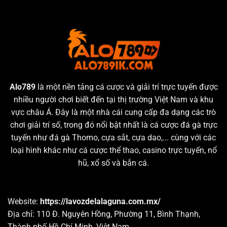
Săn
Kinh
Đón
Điển
Và
Mỗi
Cách
Ngày
Nhận
Diện
Chuẩn
Xác
Alo789
là một nền tảng cá cược và giải trí trực tuyến được
nhiều người chơi biết đến tại thị trường Việt Nam và khu
vực châu Á. Đây là một nhà cái cung cấp đa dạng các trò
chơi giải trí số, trong đó nổi bật nhất là cá cược đá gà trực
tuyến như đá gà Thomo, cựa sắt, cựa dao,... cùng với các
loại hình khác như cá cược thể thao, casino trực tuyến, nổ
hũ, xổ số và bắn cá.
Website:
https://lavozdelalaguna.com.mx/
Địa chỉ: 110 Đ. Nguyên Hồng, Phường 11, Bình Thạnh,
Thành phố Hồ Chí Minh, Việt Nam