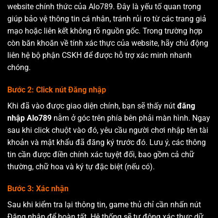
website chính thức của Alo789. Đây là yếu tố quan trọng
giúp bảo vệ thông tin cá nhân, tránh rủi ro từ các trang giả
mạo hoặc liên kết không rõ nguồn gốc. Trong trường hợp
còn băn khoăn về tính xác thực của website, hãy chủ động
liên hệ bộ phận CSKH để được hỗ trợ xác minh nhanh
chóng.
Bước 2: Click nút Đăng nhập
Khi đã vào được giao diện chính, bạn sẽ thấy nút
đăng
nhập Alo789
nằm ở góc trên phía bên phải màn hình. Ngay
sau khi click chuột vào đó, yêu cầu người chơi nhập tên tài
khoản và mật khẩu đã đăng ký trước đó. Lưu ý, các thông
tin cần được điền chính xác tuyệt đối, bao gồm cả chữ
thường, chữ hoa và ký tự đặc biệt (nếu có).
Bước 3: Xác nhận
Sau khi kiểm tra lại thông tin, game thủ chỉ cần nhấn nút
Đăng nhập để hoàn tất. Hệ thống sẽ tự động xác thực dữ