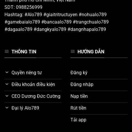
SDT: 0988256999
Hashtag: #Alo789 #giaitritructuyen #nohualo789
#gamebaialo789 #bancaalo789 #trangchualo789
#dagaalo789 #dangkyalo789 #dangnhapalo789
THÔNG TIN
HƯỚNG DẪN
Quyền riêng tư
Đăng ký
Điều khoản điều kiện
Đăng nhập
CEO Dương Đức Cường
Nạp tiền
Đại lý Alo789
Rút tiền
Tải app