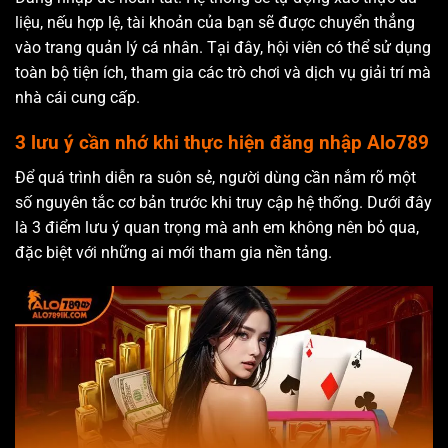
liệu, nếu hợp lệ, tài khoản của bạn sẽ được chuyển thẳng
vào trang quản lý cá nhân. Tại đây, hội viên có thể sử dụng
toàn bộ tiện ích, tham gia các trò chơi và dịch vụ giải trí mà
nhà cái cung cấp.
3 lưu ý cần nhớ khi thực hiện đăng nhập Alo789
Để quá trình diễn ra suôn sẻ, người dùng cần nắm rõ một
số nguyên tắc cơ bản trước khi truy cập hệ thống. Dưới đây
là 3 điểm lưu ý quan trọng mà anh em không nên bỏ qua,
đặc biệt với những ai mới tham gia nền tảng.