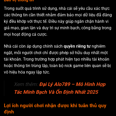
Trong suốt quá trình sử dụng, nhà cái sẽ yêu cầu xác thực
các thông tin cần thiết nhằm đảm bảo mọi dữ liệu đã đăng
ký đều khớp với thực tế. Điều này giúp ngăn chặn hành vi
giả mạo, gian lận và duy trì sự minh bạch, công bằng trong
mọi hoạt động cá cược.
Nhà cái còn áp dụng chính sách
quyền riêng tư
nghiêm
ngặt, mỗi người chơi chỉ được phép sở hữu duy nhất một
tài khoản. Trong trường hợp phát hiện tạo nhiều tài khoản
hoặc thông tin trùng lặp, toàn bộ nick game liên quan sẽ bị
vô hiệu hóa ngay lập tức.
Xem thêm:
Đại Lý Alo789 – Mô Hình Hợp
Tác Minh Bạch Và Ổn Định Nhất 2025
Lợi ích người chơi nhận được khi tuân thủ quy
định