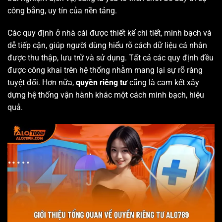
công bằng, uy tín của nền tảng.
Các quy định ở nhà cái được thiết kế chi tiết, minh bạch và
dễ tiếp cận, giúp người dùng hiểu rõ cách dữ liệu cá nhân
được thu thập, lưu trữ và sử dụng. Tất cả các quy định đều
được công khai trên hệ thống nhằm mang lại sự rõ ràng
tuyệt đối. Hơn nữa,
quyền riêng tư
cũng là cam kết xây
dựng hệ thống vận hành khác một cách minh bạch, hiệu
quả.