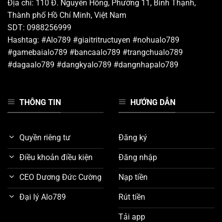
Địa chỉ: 110 Đ. Nguyên Hồng, Phường 11, Bình Thạnh,
Thành phố Hồ Chí Minh, Việt Nam
SDT: 0988256999
Hashtag: #Alo789 #giaitritructuyen #nohualo789
#gamebaialo789 #bancaalo789 #trangchualo789
#dagaalo789 #dangkyalo789 #dangnhapalo789
THÔNG TIN
HƯỚNG DẪN
Quyền riêng tư
Đăng ký
Điều khoản điều kiện
Đăng nhập
CEO Dương Đức Cường
Nạp tiền
Đại lý Alo789
Rút tiền
Tải app