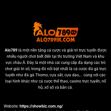
Chọi
Trận
Alo789
Được
Đấu
Săn
Kinh
Đón
Điển
Và
Mỗi
Cách
Ngày
Nhận
Diện
Chuẩn
Xác
Alo789
là một nền tảng cá cược và giải trí trực tuyến được
nhiều người chơi biết đến tại thị trường Việt Nam và khu
vực châu Á. Đây là một nhà cái cung cấp đa dạng các trò
chơi giải trí số, trong đó nổi bật nhất là cá cược đá gà trực
tuyến như đá gà Thomo, cựa sắt, cựa dao,... cùng với các
loại hình khác như cá cược thể thao, casino trực tuyến, nổ
hũ, xổ số và bắn cá.
Website:
https://showbiz.com.ng/