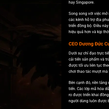
hay Singapore.
Song song với việc mở r
các kênh hỗ trợ địa p
triển đồng bộ. Điều này
hiệu quả hơn và kịp thờ
CEO Dương Đức Cư
Dưới sự chỉ đạo trực ti
cải tiến sản phẩm và tr
được tối ưu liên tục th
chơi thao tác mượt mà t
Bên cạnh đó, nền tảng 
tiến. Các lớp mã hóa dữ
ro được triển khai đồn
người dùng luôn được 