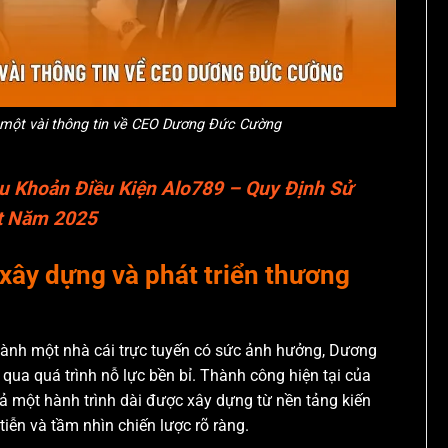
 một vài thông tin về CEO Dương Đức Cường
u Khoản Điều Kiện Alo789 – Quy Định Sử
t Năm 2025
ây dựng và phát triển thương
u hành một nhà cái trực tuyến có sức ảnh hưởng, Dương
qua quá trình nỗ lực bền bỉ. Thành công hiện tại của
cả một hành trình dài được xây dựng từ nền tảng kiến
tiễn và tầm nhìn chiến lược rõ ràng.