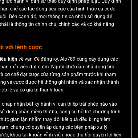
ng lực hành vi dân sự theo quy định pháp luật. Quy định
ạn chế các tác động tiêu cực của hình thức cá cược
tuổi. Bên cạnh đó, mọi thông tin cá nhân sử dụng để
hải là thông tin chính chủ, chính xác và có khả năng
i với lệnh cược
iều kiện
về vấn đề đăng ký, Alo789 cũng xây dựng các
 quan đến việc đặt cược. Người chơi cần chủ động tìm
ệ và cơ chế đặt cược của từng sản phẩm trước khi tham
hững vé cược được hệ thống ghi nhận và xác nhận thành
p lệ và có giá trị thanh toán.
 chấp nhận bất kỳ hành vi can thiệp trái phép nào vào
 sử dụng phần mềm thứ ba, công cụ hỗ trợ, chương trình
 thức gian lận nhằm thay đổi kết quả đều bị nghiêm
phạm, chúng có quyền áp dụng các biện pháp xử lý
c, khóa tài khoản vĩnh viễn hoặc thu hồi quyền lợi liên