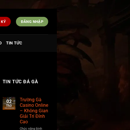
 KÝ
ĐĂNG NHẬP
O
TIN TỨC
TIN TỨC ĐÁ GÀ
Trường Gà
02
Casino Online
Th3
– Không Gian
Giải Trí Đỉnh
Cao
Chức năng bình