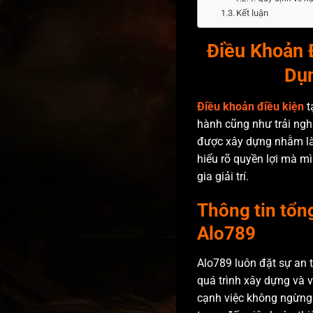
Kết luận
Điều Khoản 
Dụ
Điều khoản điều kiện
t
hành cũng như trải ngh
được xây dựng nhằm là
hiểu rõ quyền lợi mà m
gia giải trí.
Thông tin tổn
Alo789
Alo789 luôn đặt sự an 
quá trình xây dựng và vậ
cạnh việc không ngừng 