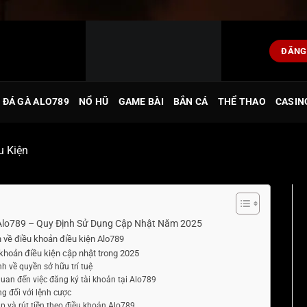
ĐĂNG
ĐÁ GÀ ALO789
NỔ HŨ
GAME BÀI
BẮN CÁ
THỂ THAO
CASIN
u Kiện
 Alo789 – Quy Định Sử Dụng Cập Nhật Năm 2025
n về điều khoản điều kiện Alo789
khoản điều kiện cập nhật trong 2025
h về quyền sở hữu trí tuệ
quan đến việc đăng ký tài khoản tại Alo789
g đối với lệnh cược
p và rút tiền theo điều khoản Alo789