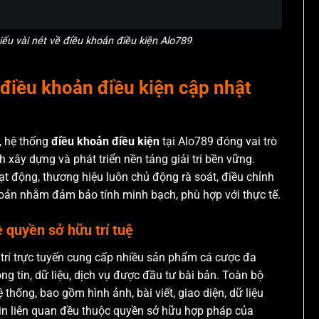
iểu vài nét về điều khoản điều kiện Alo789
điều khoản điều kiện cập nhật
, hệ thống
điều khoản điều kiện
tại Alo789 đóng vai trò
h xây dựng và phát triển nền tảng giải trí bền vững.
ạt động, thương hiệu luôn chủ động rà soát, điều chỉnh
oản nhằm đảm bảo tính minh bạch, phù hợp với thực tế.
 quyền sở hữu trí tuệ
 trí trực tuyến cung cấp nhiều sản phẩm cá cược đa
g tin, dữ liệu, dịch vụ được đầu tư bài bản. Toàn bộ
ệ thống, bao gồm hình ảnh, bài viết, giao diện, dữ liệu
tin liên quan đều thuộc quyền sở hữu hợp pháp của