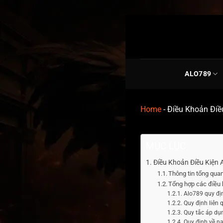
Bỏ
qua
nội
dung
ALO789
Home
-
Điều Khoản Điề
MỤC LỤC
Điều Khoản Điều Kiện
Thông tin tổng qua
Tổng hợp các điều 
Alo789 quy địn
Quy định liên 
Quy tắc áp dụn
Quy định về nạ