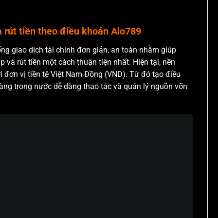
 rút tiền theo điều khoản Alo789
ng giao dịch tài chính đơn giản, an toàn nhằm giúp
p và rút tiền một cách thuận tiện nhất. Hiện tại, nền
ới đơn vị tiền tệ Việt Nam Đồng (VND). Từ đó tạo điều
hàng trong nước dễ dàng thao tác và quản lý nguồn vốn