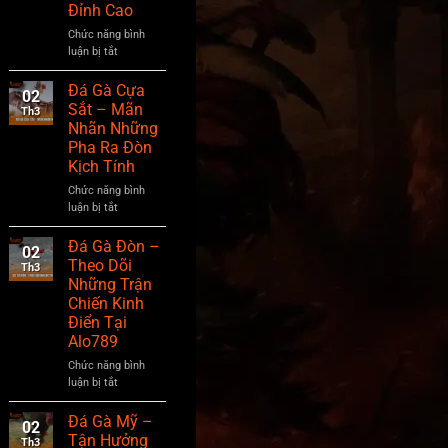
Đỉnh Cao
Luyện
Chiến
Chức năng bình
Kê
luận bị tắt
ở
Uy
Đá
Tín
Gà
Đá Gà Cựa
02
Và
Trực
Sắt – Mãn
Th3
Đẳng
Tuyến
Nhãn Những
Cấp
Campuchia
Pha Ra Đòn
–
Kịch Tính
Cập
Nhật
Chức năng bình
Mọi
luận bị tắt
ở
Trận
Đá
Đấu
Gà
Đá Gà Đòn –
02
Đỉnh
Cựa
Theo Dõi
Th3
Cao
Sắt
Những Trận
–
Chiến Kinh
Mãn
Điển Tại
Nhãn
Alo789
Những
Pha
Chức năng bình
Ra
luận bị tắt
ở
Đòn
Đá
Kịch
Gà
Đá Gà Mỹ –
02
Tính
Đòn
Tận Hưởng
Th3