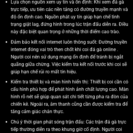
Lựa chọn nguồn xem uy tín và ổn định: Khi xem đá gà
trực tiếp, ưu tiên các nền tảng có đường truyền mạnh và
độ ổn định cao. Nguồn phát uy tín giúp hạn chế tình
trạng giật lag, đứng hình trong lúc trận đấu diễn ra. Điều
này đặc biệt quan trọng ở những thời điểm cao trào.
Đảm bảo kết nối internet luôn thông suốt: Đường truyền
internet đóng vai trò then chốt khi coi đá gà online .
Người coi nên sử dụng mạng ổn định để tránh bị ngắt
quãng giữa chừng. Việc kiểm tra kết nối trước khi coi sẽ
giúp hạn chế rủi ro mất tín hiệu.
Kiểm tra thiết bị và màn hình hiển thị: Thiết bị coi cần có
cấu hình phù hợp để phát hình ảnh chất lượng cao. Màn
hình rõ nét sẽ giúp quan sát chi tiết từng pha ra đòn của
chiến kê. Ngoài ra, âm thanh cũng cần được kiểm tra để
tăng cảm giác chân thực.
Chú ý thời gian phát sóng trận đấu: Các trận đá gà trực
tiếp thường diễn ra theo khung giờ cố định. Người coi