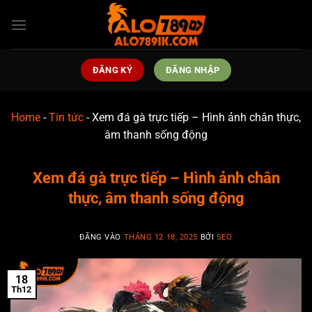
Bỏ
qua
nội
dung
ĐĂNG KÝ
ĐĂNG NHẬP
Home
-
Tin tức
-
Xem đá gà trực tiếp – Hình ảnh chân thực,
âm thanh sống động
Xem đá gà trực tiếp – Hình ảnh chân
thực, âm thanh sống động
ĐĂNG VÀO
THÁNG 12 18, 2025
BỞI
SEO
18
Th12