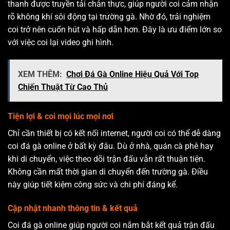
thanh được truyền tải chân thực, giúp người coi cảm nhận
rõ không khí sôi động tại trường gà. Nhờ đó, trải nghiệm
coi trở nên cuốn hút và hấp dẫn hơn. Đây là ưu điểm lớn so
với việc coi lại video ghi hình.
XEM THÊM:
Chơi Đá Gà Online Hiệu Quả Với Top
Chiến Thuật Từ Cao Thủ
Tiện lợi & coi mọi lúc mọi nơi
Chỉ cần thiết bị có kết nối internet, người coi có thể dễ dàng
coi đá gà online ở bất kỳ đâu. Dù ở nhà, quán cà phê hay
khi di chuyển, việc theo dõi trận đấu vẫn rất thuận tiện.
Không cần mất thời gian di chuyển đến trường gà. Điều
này giúp tiết kiệm công sức và chi phí đáng kể.
Cập nhật nhanh thông tin & kết quả
Coi đá gà online giúp người coi nắm bắt kết quả trận đấu