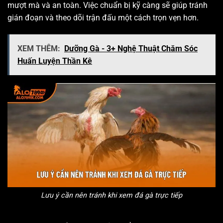
mượt mà và an toàn. Việc chuẩn bị kỹ càng sẽ giúp tránh
gián đoạn và theo dõi trận đấu một cách trọn vẹn hơn.
XEM THÊM:
Dưỡng Gà - 3+ Nghệ Thuật Chăm Sóc
Huấn Luyện Thần Kê
Lưu ý cần nên tránh khi xem đá gà trực tiếp