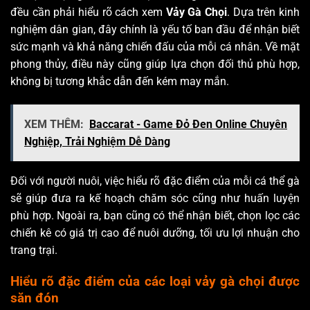
đều cần phải hiểu rõ cách xem
Vảy Gà Chọi
. Dựa trên kinh
nghiệm dân gian, đây chính là yếu tố ban đầu để nhận biết
sức mạnh và khả năng chiến đấu của mỗi cá nhân. Về mặt
phong thủy, điều này cũng giúp lựa chọn đối thủ phù hợp,
không bị tương khắc dẫn đến kém may mắn.
XEM THÊM:
Baccarat - Game Đỏ Đen Online Chuyên
Nghiệp, Trải Nghiệm Dễ Dàng
Đối với người nuôi, việc hiểu rõ đặc điểm của mỗi cá thể gà
sẽ giúp đưa ra kế hoạch chăm sóc cũng như huấn luyện
phù hợp. Ngoài ra, bạn cũng có thể nhận biết, chọn lọc các
chiến kê có giá trị cao để nuôi dưỡng, tối ưu lợi nhuận cho
trang trại.
Hiểu rõ đặc điểm của các loại vảy gà chọi được
săn đón