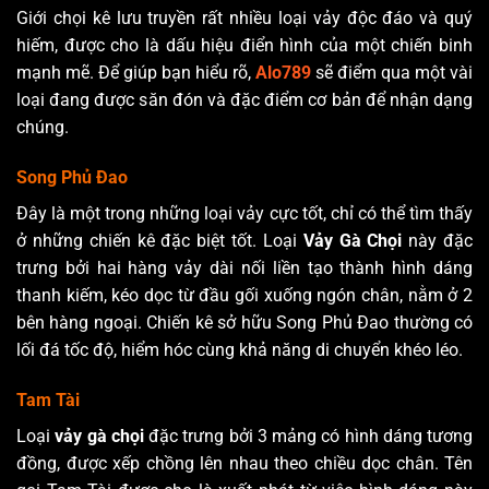
Giới chọi kê lưu truyền rất nhiều loại vảy độc đáo và quý
hiếm, được cho là dấu hiệu điển hình của một chiến binh
mạnh mẽ. Để giúp bạn hiểu rõ,
Alo789
sẽ điểm qua một vài
loại đang được săn đón và đặc điểm cơ bản để nhận dạng
chúng.
Song Phủ Đao
Đây là một trong những loại vảy cực tốt, chỉ có thể tìm thấy
ở những chiến kê đặc biệt tốt. Loại
Vảy Gà Chọi
này đặc
trưng bởi hai hàng vảy dài nối liền tạo thành hình dáng
thanh kiếm, kéo dọc từ đầu gối xuống ngón chân, nằm ở 2
bên hàng ngoại. Chiến kê sở hữu Song Phủ Đao thường có
lối đá tốc độ, hiểm hóc cùng khả năng di chuyển khéo léo.
Tam Tài
Loại
vảy gà chọi
đặc trưng bởi 3 mảng có hình dáng tương
đồng, được xếp chồng lên nhau theo chiều dọc chân. Tên