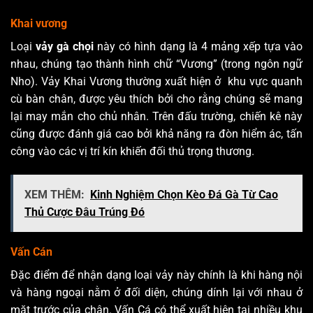
Khai vương
Loại
vảy gà chọi
này có hình dạng là 4 mảng xếp tựa vào
nhau, chúng tạo thành hình chữ “Vương” (trong ngôn ngữ
Nho). Vảy Khai Vương thường xuất hiện ở khu vực quanh
cù bàn chân, được yêu thích bởi cho rằng chúng sẽ mang
lại may mắn cho chủ nhân. Trên đấu trường, chiến kê này
cũng được đánh giá cao bởi khả năng ra đòn hiểm ác, tấn
công vào các vị trí kín khiến đối thủ trọng thương.
XEM THÊM:
Kinh Nghiệm Chọn Kèo Đá Gà Từ Cao
Thủ Cược Đâu Trúng Đó
Vấn Cán
Đặc điểm để nhận dạng loại vảy này chính là khi hàng nội
và hàng ngoại nằm ở đối diện, chúng dính lại với nhau ở
mặt trước của chân. Vấn Cá có thể xuất hiện tại nhiều khu