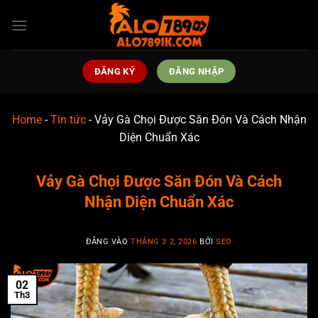
Bỏ
qua
nội
dung
ĐĂNG KÝ
ĐĂNG NHẬP
Home
-
Tin tức
-
Vảy Gà Chọi Được Săn Đón Và Cách Nhận
Diện Chuẩn Xác
Vảy Gà Chọi Được Săn Đón Và Cách
Nhận Diện Chuẩn Xác
ĐĂNG VÀO
THÁNG 3 2, 2026
BỞI
SEO
02
Th3