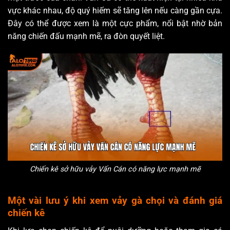
vực khác nhau, độ quý hiếm sẽ tăng lên nếu càng gần cựa.
Đây có thể được xem là một cực phẩm, nổi bật nhờ bản
năng chiến đấu mạnh mẽ, ra đòn quyết liệt.
Chiến kê sở hữu vảy Vấn Cán có năng lực mạnh mẽ
Một vài lưu ý khi xem vảy gà chọi và đánh giá
chiến kê