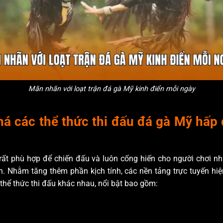
Mãn nhãn với loạt trận đá gà Mỹ kinh điển mỗi ngày
á các thể thức thi đấu đá gà Mỹ hấp 
rất phù hợp để chiến đấu và luôn cống hiến cho người chơi nh
. Nhằm tăng thêm phần kịch tính, các nền tảng trực tuyến hiệ
 thể thức thi đấu khác nhau, nổi bật bao gồm: