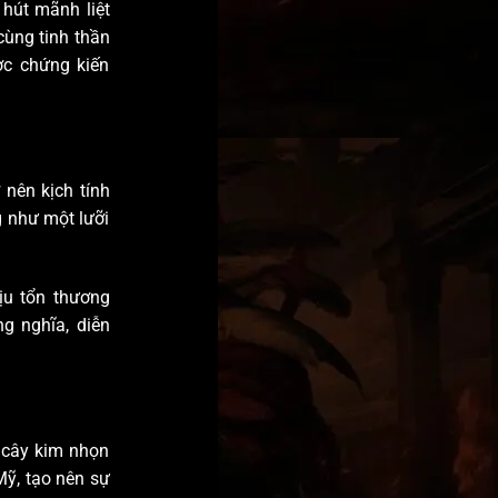
hút mãnh liệt
cùng tinh thần
ợc chứng kiến
 nên kịch tính
g như một lưỡi
ịu tổn thương
g nghĩa, diễn
 cây kim nhọn
Mỹ, tạo nên sự