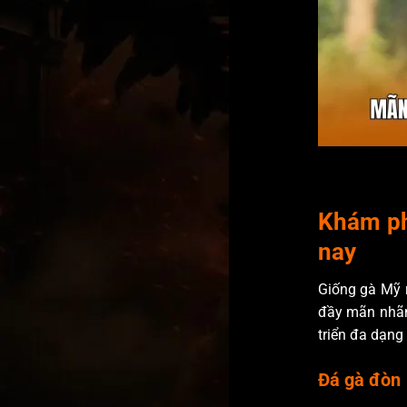
Khám ph
nay
Giống gà Mỹ 
đầy mãn nhãn
triển đa dạng
Đá gà đòn