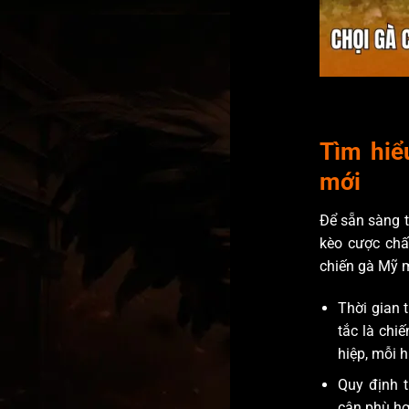
Tìm hiể
mới
Để sẵn sàng t
kèo cược chấ
chiến gà Mỹ 
Thời gian 
tắc là chi
hiệp, mỗi h
Quy định t
cân phù hợ