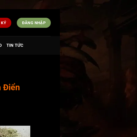
 KÝ
ĐĂNG NHẬP
O
TIN TỨC
 Điển