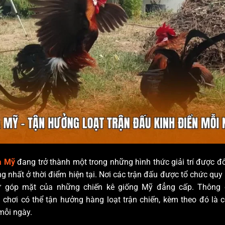
à Mỹ
đang trở thành một trong những hình thức giải trí được 
g nhất ở thời điểm hiện tại. Nơi các trận đấu được tổ chức qu
sự góp mặt của những chiến kê giống Mỹ đẳng cấp. Thông 
 chơi có thể tận hưởng hàng loạt trận chiến, kèm theo đó là 
mỗi ngày.