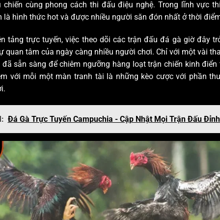
u chiến cùng phong cách thi đấu điệu nghệ. Trong lĩnh vực th
là hình thức hot và được nhiều người săn đón nhất ở thời điểm 
 tảng trực tuyến, việc theo dõi các trận đấu đá gà giờ đây t
sự quan tâm của ngày càng nhiều người chơi. Chỉ với một vài tha
 đã sẵn sàng để chiêm ngưỡng hàng loạt trận chiến kinh điển
kèm với mỗi một màn tranh tài là những kèo cược với phần th
i.
:
Đá Gà Trực Tuyến Campuchia - Cập Nhật Mọi Trận Đấu Đỉn