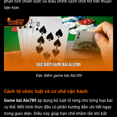
phân tích chiến lược và điều chỉnh cách chơi trở nên thuận
tiện hơn.
Đặc điểm game bài Alo789
Cách tổ chức luật và cơ chế vận hành
Game bài Alo789
áp dụng bộ luật rõ ràng cho từng loại bài
cụ thể. Mỗi hình thức đều có phần hướng dẫn chi tiết ngay
trong giao diện. Điều này giúp hạn chế nhầm lẫn khi bắt