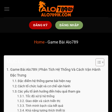
Bỏ
qua
nội
dung
ĐĂNG KÝ
ĐĂNG NHẬP
Home
-
Game Bài Alo789
MỤC LỤC
Game Bài Alo789 | Phân Tích Hệ Thống Và Cách Vận Hành
Đặc Trưng
Đặc điểm hệ thống game bài hiện nay
Cách tổ chức luật và cơ chế vận hành
Các yếu tố ảnh hưởng đến hiệu quả tham gia
Tốc độ xử lý hệ thống
Giao diện và cách hiển thị
Tính minh bạch của kết quả
Khả năng tương thích thiết bị