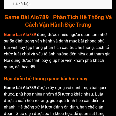
Kết luận
Game Bài Alo789 | Phân Tích Hệ Thống Và
Cách Vận Hành Đặc Trưng
Game bài Alo789
đang được nhiều người quan tâm nhờ
sự ổn định trong vận hành và danh mục bài phong phú.
Bài viết này tập trung phân tích cấu trúc hệ thống, cách tổ
chức luật chơi và yếu tố ảnh hưởng đến hiệu quả tham gia.
Nội dung được trình bày giúp hội viên khám phá khách
quan, dễ theo dõi.
Đặc điểm hệ thống game bài hiện nay
Game bài Alo789
được xây dựng với danh mục bài quen
thuộc, phù hợp nhiều nhóm đối tượng khác nhau. Luật
được chuẩn hóa rõ ràng, giúp quá trình tiếp cận diễn ra
nhanh. Hệ thống xử lý lượt đánh ổn định, hạn chế gián
đoạn. Giao diện được bố trí khoa học, dễ quan sát từng