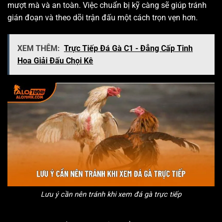
mượt mà và an toàn. Việc chuẩn bị kỹ càng sẽ giúp tránh
gián đoạn và theo dõi trận đấu một cách trọn vẹn hơn.
XEM THÊM:
Trực Tiếp Đá Gà C1 - Đẳng Cấp Tinh
Hoa Giải Đấu Chọi Kê
Lưu ý cần nên tránh khi xem đá gà trực tiếp