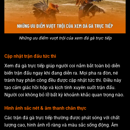
Những ưu điểm vượt trội của xem đá gà trực tiếp
Cập nhật trận đấu tức thì
Xem đá gà trực tiếp giúp người coi nắm bắt toàn bộ diễn
biến trận đấu ngay khi đang diễn ra. Mọi pha ra đòn, né
tránh hay phản công đều được cập nhật tức thì. Điều này
tạo cảm giác hồi hộp và kịch tính xuyên suốt trận đấu.
Người coi không bỏ lỡ bất kỳ khoảnh khắc quan trọng nào.
Hình ảnh sắc nét & âm thanh chân thực
Các trận đá gà trực tiếp thường được phát sóng với chất
lượng cao, hình ảnh rõ ràng và màu sắc sống động. Âm