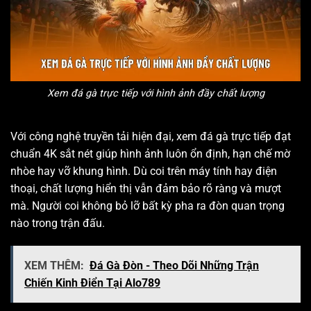
Xem đá gà trực tiếp với hình ảnh đầy chất lượng
Với công nghệ truyền tải hiện đại, xem đá gà trực tiếp đạt
chuẩn 4K sắt nét giúp hình ảnh luôn ổn định, hạn chế mờ
nhòe hay vỡ khung hình. Dù coi trên máy tính hay điện
thoại, chất lượng hiển thị vẫn đảm bảo rõ ràng và mượt
mà. Người coi không bỏ lỡ bất kỳ pha ra đòn quan trọng
nào trong trận đấu.
XEM THÊM:
Đá Gà Đòn - Theo Dõi Những Trận
Chiến Kinh Điển Tại Alo789