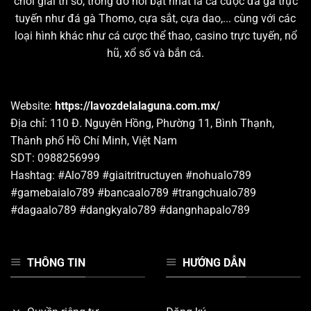
chơi giải trí số, trong đó nổi bật nhất là cá cược đá gà trực
tuyến như đá gà Thomo, cựa sắt, cựa dao,... cùng với các
loại hình khác như cá cược thể thao, casino trực tuyến, nổ
hũ, xổ số và bắn cá.
Website:
https://lavozdelalaguna.com.mx/
Địa chỉ: 110 Đ. Nguyên Hồng, Phường 11, Bình Thạnh,
Thành phố Hồ Chí Minh, Việt Nam
SDT: 0988256999
Hashtag: #Alo789 #giaitritructuyen #nohualo789
#gamebaialo789 #bancaalo789 #trangchualo789
#dagaalo789 #dangkyalo789 #dangnhapalo789
THÔNG TIN
HƯỚNG DẪN