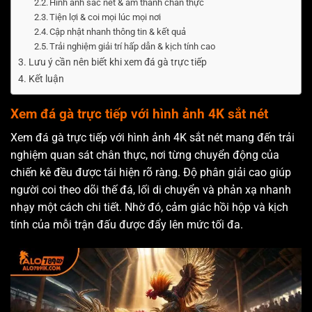
Hình ảnh sắc nét & âm thanh chân thực
Tiện lợi & coi mọi lúc mọi nơi
Cập nhật nhanh thông tin & kết quả
Trải nghiệm giải trí hấp dẫn & kịch tính cao
Lưu ý cần nên biết khi xem đá gà trực tiếp
Kết luận
Xem đá gà trực tiếp với hình ảnh 4K sắt nét
Xem đá gà trực tiếp với hình ảnh 4K sắt nét mang đến trải
nghiệm quan sát chân thực, nơi từng chuyển động của
chiến kê đều được tái hiện rõ ràng. Độ phân giải cao giúp
người coi theo dõi thế đá, lối di chuyển và phản xạ nhanh
nhạy một cách chi tiết. Nhờ đó, cảm giác hồi hộp và kịch
tính của mỗi trận đấu được đẩy lên mức tối đa.